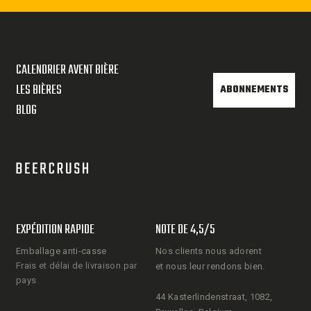
CALENDRIER AVENT BIÈRE
LES BIÈRES
ABONNEMENTS
BLOG
EXPÉDITION RAPIDE
NOTE DE 4,5/5
Emballage anti-casse
Nos clients nous adorent
Frais et délai de livraison par
et nous leur rendons bien.
pays
44 Kasterlindenstraat, 1082,