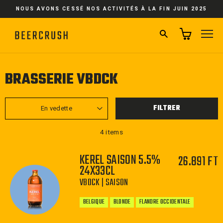
Passer
NOUS AVONS CESSÉ NOS ACTIVITÉS À LA FIN JUIN 2025
au
contenu
RECHERCHER
NA
BRASSERIE VBDCK
APPLIQUER
FILTRER
4 items
KEREL SAISON 5.5%
26.891 FT
24X33CL
VBDCK | SAISON
BELGIQUE
BLONDE
FLANDRE OCCIDENTALE