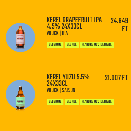
KEREL GRAPEFRUIT IPA
24.649
4.5% 24X33CL
FT
−
+
VBDCK | IPA
BELGIQUE
BLONDE
FLANDRE OCCIDENTALE
KEREL YUZU 5.5%
21.007 FT
24X33CL
−
+
VBDCK | SAISON
BELGIQUE
BLONDE
FLANDRE OCCIDENTALE