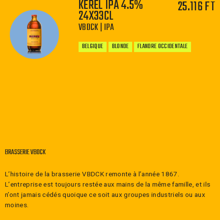
KEREL IPA 4.5%
25.116 FT
24X33CL
−
+
VBDCK | IPA
BELGIQUE
BLONDE
FLANDRE OCCIDENTALE
−
+
BRASSERIE VBDCK
L’histoire de la brasserie VBDCK remonte à l’année 1867.
L’entreprise est toujours restée aux mains de la même famille, et ils
n’ont jamais cédés quoique ce soit aux groupes industriels ou aux
moines.