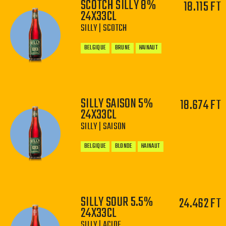
SCOTCH SILLY 8%
18.115 FT
24X33CL
−
+
SILLY | SCOTCH
BELGIQUE
BRUNE
HAINAUT
SILLY SAISON 5%
18.674 FT
24X33CL
−
+
SILLY | SAISON
BELGIQUE
BLONDE
HAINAUT
SILLY SOUR 5.5%
24.462 FT
24X33CL
−
+
SILLY | ACIDE