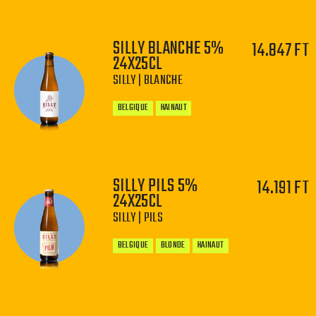
SILLY BLANCHE 5%
14.847 FT
−
+
24X25CL
SILLY | BLANCHE
BELGIQUE
HAINAUT
SILLY PILS 5%
14.191 FT
24X25CL
−
+
SILLY | PILS
BELGIQUE
BLONDE
HAINAUT