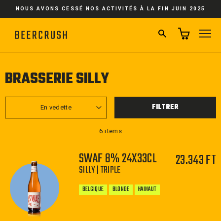
Passer
NOUS AVONS CESSÉ NOS ACTIVITÉS À LA FIN JUIN 2025
au
contenu
RECHERCHER
NA
BRASSERIE SILLY
APPLIQUER
FILTRER
6 items
SWAF 8% 24X33CL
23.343 FT
SILLY | TRIPLE
BELGIQUE
BLONDE
HAINAUT