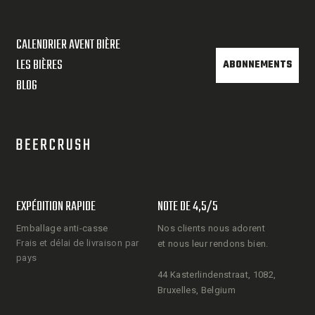
CALENDRIER AVENT BIÈRE
LES BIÈRES
ABONNEMENTS
BLOG
EXPÉDITION RAPIDE
NOTE DE 4,5/5
Emballage anti-casse
Nos clients nous adorent
Frais et délai de livraison par
et nous leur rendons bien.
pays
44 Kasterlindenstraat, 1082,
Bruxelles, Belgium