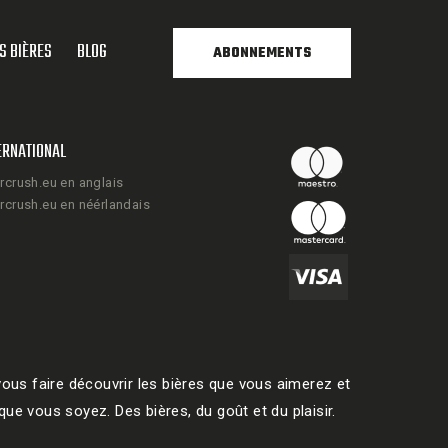
S BIÈRES
BLOG
ABONNEMENTS
ERNATIONAL
rcrush.eu en anglais
rcrush.eu en néérlandais
ous faire découvrir les bières que vous aimerez et
ue vous soyez. Des bières, du goût et du plaisir.