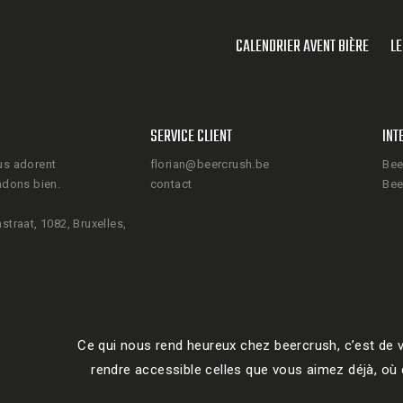
CALENDRIER AVENT BIÈRE
LE
SERVICE CLIENT
INT
us adorent
florian@beercrush.be
Bee
ndons bien.
contact
Bee
straat, 1082, Bruxelles,
Ce qui nous rend heureux chez beercrush, c’est de v
rendre accessible celles que vous aimez déjà, où q