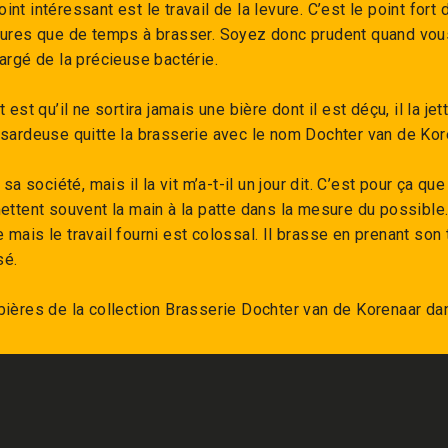
nt intéressant est le travail de la levure. C’est le point for
vures que de temps à brasser. Soyez donc prudent quand vous
argé de la précieuse bactérie.
t est qu’il ne sortira jamais une bière dont il est déçu, il la 
asardeuse quitte la brasserie avec le nom Dochter van de Ko
s sa société, mais il la vit m’a-t-il un jour dit. C’est pour ç
ettent souvent la main à la patte dans la mesure du possible.
mais le travail fourni est colossal. Il brasse en prenant son
sé.
bières de la collection
Brasserie Dochter van de Korenaar
da