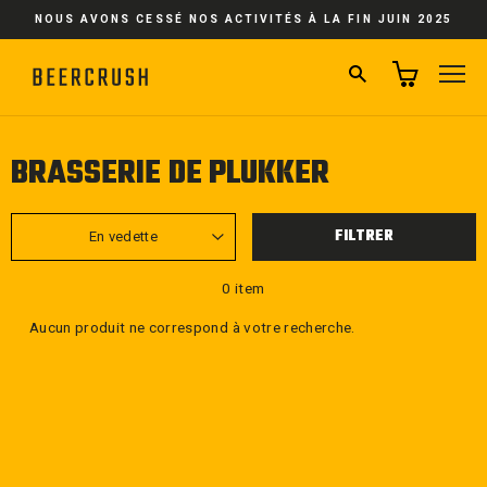
Passer
NOUS AVONS CESSÉ NOS ACTIVITÉS À LA FIN JUIN 2025
au
contenu
RECHERCHER
NA
BRASSERIE DE PLUKKER
APPLIQUER
FILTRER
0 item
Aucun produit ne correspond à votre recherche.