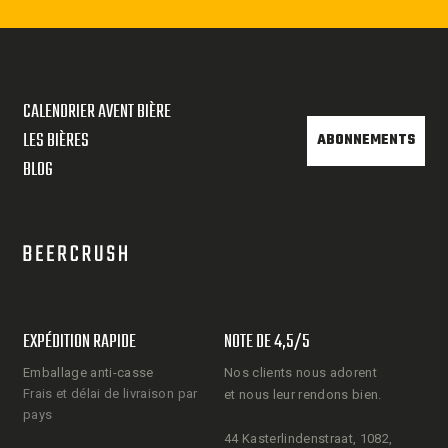
CALENDRIER AVENT BIÈRE
LES BIÈRES
ABONNEMENTS
BLOG
EXPÉDITION RAPIDE
NOTE DE 4,5/5
Emballage anti-casse
Nos clients nous adorent
Frais et délai de livraison par
et nous leur rendons bien.
pays
44 Kasterlindenstraat, 1082,