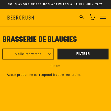
Passer
NOUS AVONS CESSÉ NOS ACTIVITÉS À LA FIN JUIN 2025
au
contenu
RECHERCHER
NA
BRASSERIE DE BLAUGIES
APPLIQUER
FILTRER
0 item
Aucun produit ne correspond à votre recherche.