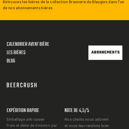
Retrouvez les bières de la collection
Brasserie de Blaugies
dans l'un
de nos
abonnements bières.
CALENDRIER AVENT BIÈRE
LES BIÈRES
ABONNEMENTS
BLOG
EXPÉDITION RAPIDE
NOTE DE 4,5/5
Emballage anti-casse
Nos clients nous adorent
Frais et délai de livraison par
et nous leur rendons bien.