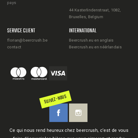
pays
44 Kasterlindenstraat, 1082,
Bruxelles, Belgium
SERVICE CLIENT
INTERNATIONAL
florian@beercrush.be
Beercrush.eu en anglais
contact
Beercrush.eu en néérlandais
SUIVEZ-NOUS
Ce qui nous rend heureux chez beercrush, c’est de vous