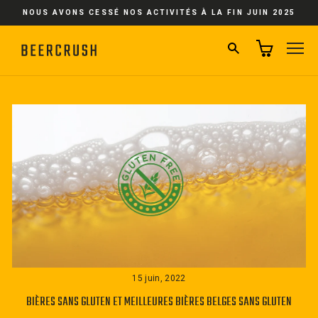
Passer
NOUS AVONS CESSÉ NOS ACTIVITÉS À LA FIN JUIN 2025
au
contenu
RECHERCHER
NA
15 juin, 2022
BIÈRES SANS GLUTEN ET MEILLEURES BIÈRES BELGES SANS GLUTEN