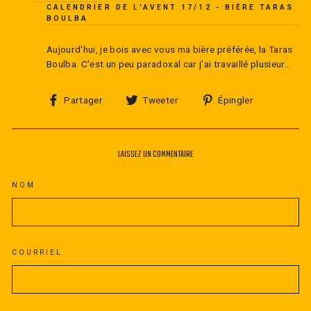
CALENDRIER DE L'AVENT 17/12 - BIÈRE TARAS
BOULBA
Aujourd'hui, je bois avec vous ma bière préférée, la Taras
Boulba. C'est un peu paradoxal car j'ai travaillé plusieur...
Partager
Tweeter
Épingler
Partager
Tweeter
Épingler
sur
sur
sur
Facebook
Twitter
Pinterest
LAISSEZ UN COMMENTAIRE
NOM
COURRIEL