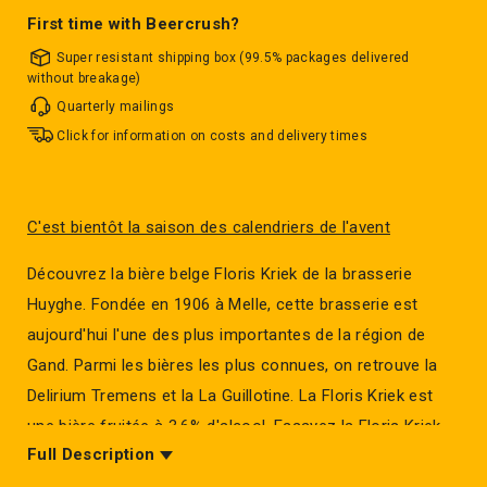
First time with Beercrush?
Super resistant shipping box (99.5% packages delivered
without breakage)
Quarterly mailings
Click for information on costs and delivery times
C'est bientôt la saison des calendriers de l'avent
Découvrez la bière belge Floris Kriek de la brasserie
Huyghe. Fondée en 1906 à Melle, cette brasserie est
aujourd'hui l'une des plus importantes de la région de
Gand. Parmi les bières les plus connues, on retrouve la
Delirium Tremens et la La Guillotine. La Floris Kriek est
une bière fruitée à 3.6% d'alcool. Essayez la Floris Kriek
Full Description
pour une expérience unique. Une alternative moins