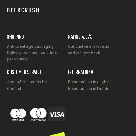
SHIPPING
RATING 4.5/5
Anti-breakage packaging
Our customers love us
Delivery cost and lead time
and we give back
per country
CUSTOMER SERVICE
INTERNATIONAL
florian@beercrush.be
Beercrush.eu in english
Contact
Beercrush.eu in Dutch