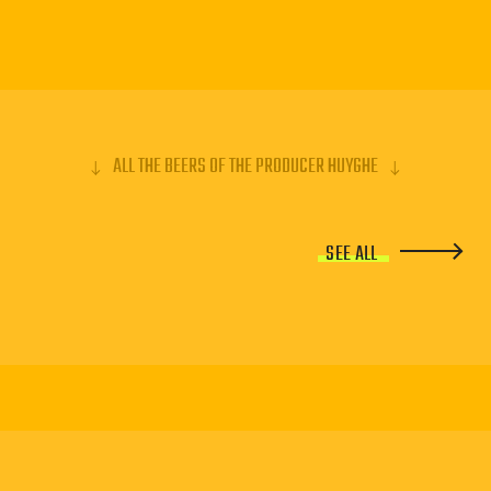
connues aux Kriek Belle Vue ou Mort Subite.
ALL THE BEERS OF THE PRODUCER HUYGHE
SEE ALL