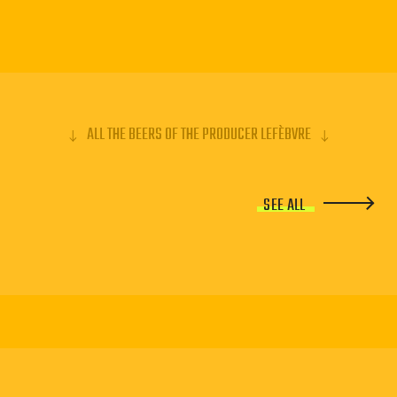
d'alcool de 8.0%. Les bières Floreffes constituent la
gamme de bière d'abbaye de la brasserie.
ALL THE BEERS OF THE PRODUCER LEFÈBVRE
SEE ALL