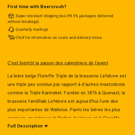
First time with Beercrush?
Super resistant shipping box (99.5% packages delivered
without breakage)
Quarterly mailings
Click for information on costs and delivery times
C'est bientôt la saison des calendriers de l'avent
La bière belge Floreffe Triple de la brasserie Lefebvre est
une triple peu connue par rapport à d'autres mastodonte
comme la Triple Karmeliet. Fondée en 1876 à Quenast, la
brasserie famillIale Lefebvre est aujourd'hui l'une des
plus importantes de Wallonie. Parmi les bières les plus
connues, on retrouve la Barbar, la Hopus et la Floreffe.
Full Description
La Floreffe Triple est une bière blonde forte, avec un taux