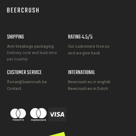
SHIPPING
RATING 4.5/5
Anti-breakage packaging
Our customers love us
Delivery cost and lead time
and we give back
per country
CUSTOMER SERVICE
INTERNATIONAL
florian@beercrush.be
Beercrush.eu in english
Contact
Beercrush.eu in Dutch