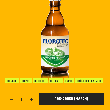
BELGIQUE
BLONDE
BOUTEILLE
LEFEBVRE
TRIPLE
TRÈS FORT EN ALCOOL
PRE-ORDER (MARCH)
−
+