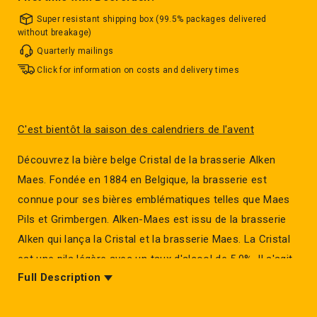
Super resistant shipping box (99.5% packages delivered
without breakage)
Quarterly mailings
Click for information on costs and delivery times
C'est bientôt la saison des calendriers de l'avent
Découvrez la bière belge Cristal de la brasserie Alken
Maes. Fondée en 1884 en Belgique, la brasserie est
connue pour ses bières emblématiques telles que Maes
Pils et Grimbergen. Alken-Maes est issu de la brasserie
Alken qui lança la Cristal et la brasserie Maes. La Cristal
est une pils légère avec un taux d'alcool de 5.0%. Il s'agit
Full Description
en fait de la première pils de Belgique.