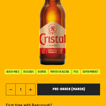
ALKEN MAES
BELGIQUE
BLONDE
MOYEN EN ALCOOL
PILS
SUPERMARKET
PRE-ORDER (MARCH)
−
+
First time with Beercrush?