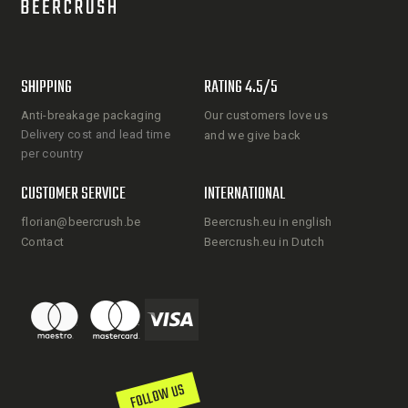
SHIPPING
RATING 4.5/5
Anti-breakage packaging
Our customers love us
Delivery cost and lead time
and we give back
per country
CUSTOMER SERVICE
INTERNATIONAL
florian@beercrush.be
Beercrush.eu in english
Contact
Beercrush.eu in Dutch
FOLLOW US